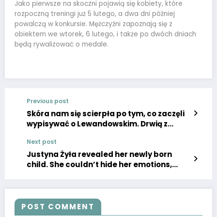
Jako pierwsze na skoczni pojawią się kobiety, które
rozpoczną treningi już 5 lutego, a dwa dni później
powalczą w konkursie. Mężczyźni zapoznają się z
obiektem we wtorek, 6 lutego, i także po dwóch dniach
będą rywalizować o medale.
Previous post
Skóra nam się scierpła po tym, co zaczęli
wypisywać o Lewandowskim. Drwią z
niego bezlitośnie, oto jego nowy
Next post
przydomek
Justyna Żyła revealed her newly born
child. She couldn’t hide her emotions,
exceptional photo
POST COMMENT