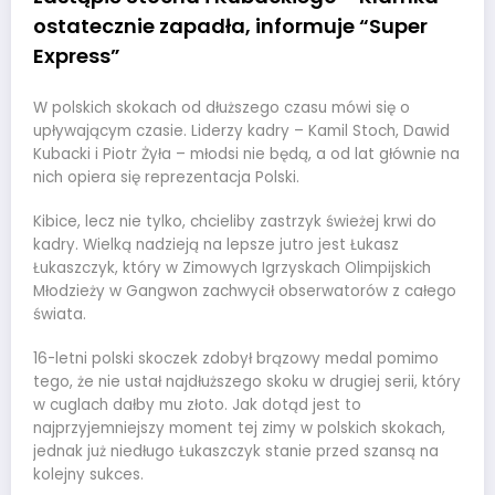
ostatecznie zapadła, informuje “Super
Express”
W polskich skokach od dłuższego czasu mówi się o
upływającym czasie. Liderzy kadry – Kamil Stoch, Dawid
Kubacki i Piotr Żyła – młodsi nie będą, a od lat głównie na
nich opiera się reprezentacja Polski.
Kibice, lecz nie tylko, chcieliby zastrzyk świeżej krwi do
kadry. Wielką nadzieją na lepsze jutro jest Łukasz
Łukaszczyk, który w Zimowych Igrzyskach Olimpijskich
Młodzieży w Gangwon zachwycił obserwatorów z całego
świata.
16-letni polski skoczek zdobył brązowy medal pomimo
tego, że nie ustał najdłuższego skoku w drugiej serii, który
w cuglach dałby mu złoto. Jak dotąd jest to
najprzyjemniejszy moment tej zimy w polskich skokach,
jednak już niedługo Łukaszczyk stanie przed szansą na
kolejny sukces.