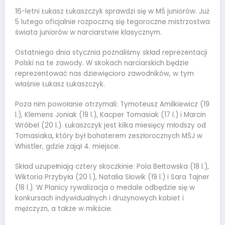
16-letni Łukasz Łukaszczyk sprawdzi się w MŚ juniorów. Już
5 lutego oficjalnie rozpoczną się tegoroczne mistrzostwa
świata juniorów w narciarstwie klasycznym.
Ostatniego dnia stycznia poznaliśmy skład reprezentacji
Polski na te zawody. W skokach narciarskich będzie
reprezentować nas dziewięcioro zawodników, w tym
właśnie Łukasz Łukaszczyk.
Poza nim powołanie otrzymali: Tymoteusz Amilkiewicz (19
l.), Klemens Joniak (19 l.), Kacper Tomasiak (17 l.) i Marcin
Wróbel (20 l.). Łukaszczyk jest kilka miesięcy młodszy od
Tomasiaka, który był bohaterem zeszłorocznych MŚJ w
Whistler, gdzie zajął 4. miejsce.
Skład uzupełniają cztery skoczkinie: Pola Bełtowska (18 l.),
Wiktoria Przybyła (20 l.), Natalia Słowik (19 l.) i Sara Tajner
(18 l.). W Planicy rywalizacja o medale odbędzie się w
konkursach indywidualnych i drużynowych kobiet i
mężczyzn, a także w mikście.