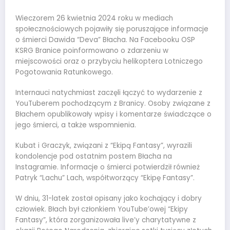
Wieczorem 26 kwietnia 2024 roku w mediach
społecznościowych pojawiły się poruszające informacje
o śmierci Dawida “Deva” Błacha. Na Facebooku OSP
KSRG Branice poinformowano o zdarzeniu w
miejscowości oraz o przybyciu helikoptera Lotniczego
Pogotowania Ratunkowego.
Internauci natychmiast zaczęli łączyć to wydarzenie z
YouTuberem pochodzącym z Branicy. Osoby związane z
Błachem opublikowały wpisy i komentarze świadczące o
jego śmierci, a także wspomnienia.
Kubat i Graczyk, związani z “Ekipą Fantasy”, wyrazili
kondolencje pod ostatnim postem Błacha na
Instagramie. Informacje o śmierci potwierdził również
Patryk “Lachu” Lach, współtworzący “Ekipę Fantasy”.
W dniu, 31-latek został opisany jako kochający i dobry
człowiek. Błach był członkiem YouTube’owej “Ekipy
Fantasy”, która zorganizowała live’y charytatywne z