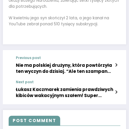
okazji Bożego Narodzenia, zbierając setki tysięcy złotych
dla potrzebujących.
W kwietniu jego syn skończył 2 lata, a jego kanał na
YouTube zebrał ponad 510 tysięcy subskrypcji.
Previous post
Nie ma polskiej drużyny, która powtórzyła
ten wyczyn do dzisiaj. “Ale ten szampan
smakował gorzko…”
Next post
Łukasz Kaczmarek zamienia prawdziwych
kibiców wakacyjnym szałem! Super
Express uchwycił wszystko!
POST COMMENT