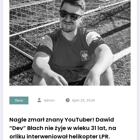
Deva
Admin
April 26, 2024
Nagle zmarł znany YouTuber! Dawid
“Dev” Błach nie żyje w wieku 31 lat, na
orliku interweniował helikopter LPR.