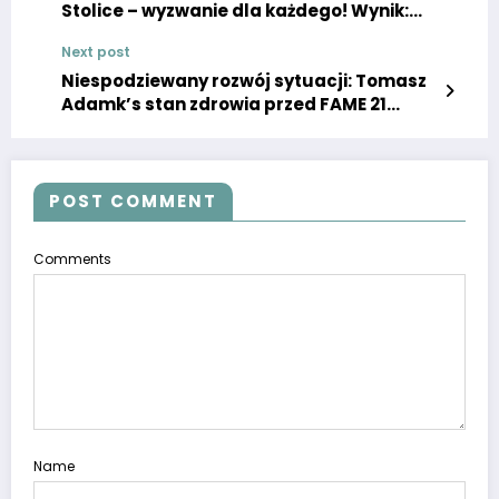
Stolice – wyzwanie dla każdego! Wynik:
5/10. Białystok, Super Express
Next post
Niespodziewany rozwój sytuacji: Tomasz
Adamk’s stan zdrowia przed FAME 21
wzbudza duże zainteresowanie!
POST COMMENT
Comments
Name