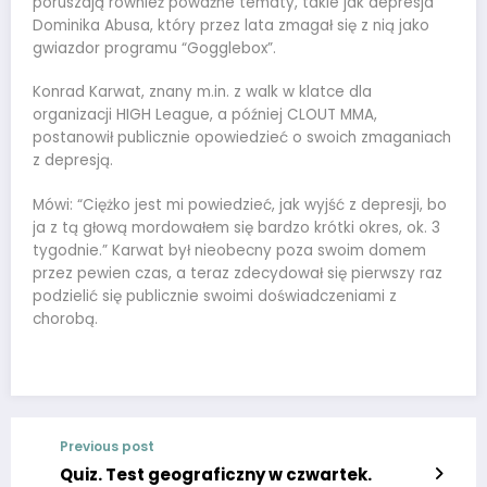
poruszają również poważne tematy, takie jak depresja
Dominika Abusa, który przez lata zmagał się z nią jako
gwiazdor programu “Gogglebox”.
Konrad Karwat, znany m.in. z walk w klatce dla
organizacji HIGH League, a później CLOUT MMA,
postanowił publicznie opowiedzieć o swoich zmaganiach
z depresją.
Mówi: “Ciężko jest mi powiedzieć, jak wyjść z depresji, bo
ja z tą głową mordowałem się bardzo krótki okres, ok. 3
tygodnie.” Karwat był nieobecny poza swoim domem
przez pewien czas, a teraz zdecydował się pierwszy raz
podzielić się publicznie swoimi doświadczeniami z
chorobą.
Previous post
Quiz. Test geograficzny w czwartek.