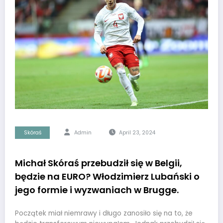
Skóraś
Admin
April 23, 2024
Michał Skóraś przebudził się w Belgii,
będzie na EURO? Włodzimierz Lubański o
jego formie i wyzwaniach w Brugge.
Początek miał niemrawy i długo zanosiło się na to, że