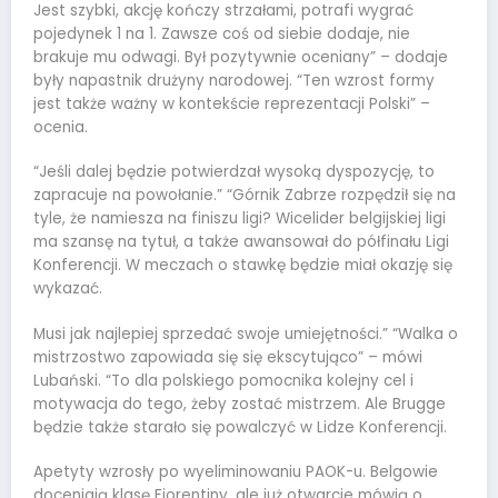
Jest szybki, akcję kończy strzałami, potrafi wygrać
pojedynek 1 na 1. Zawsze coś od siebie dodaje, nie
brakuje mu odwagi. Był pozytywnie oceniany” – dodaje
były napastnik drużyny narodowej. “Ten wzrost formy
jest także ważny w kontekście reprezentacji Polski” –
ocenia.
“Jeśli dalej będzie potwierdzał wysoką dyspozycję, to
zapracuje na powołanie.” “Górnik Zabrze rozpędził się na
tyle, że namiesza na finiszu ligi? Wicelider belgijskiej ligi
ma szansę na tytuł, a także awansował do półfinału Ligi
Konferencji. W meczach o stawkę będzie miał okazję się
wykazać.
Musi jak najlepiej sprzedać swoje umiejętności.” “Walka o
mistrzostwo zapowiada się się ekscytująco” – mówi
Lubański. “To dla polskiego pomocnika kolejny cel i
motywacja do tego, żeby zostać mistrzem. Ale Brugge
będzie także starało się powalczyć w Lidze Konferencji.
Apetyty wzrosły po wyeliminowaniu PAOK-u. Belgowie
doceniają klasę Fiorentiny, ale już otwarcie mówią o