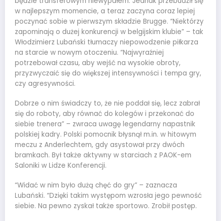
będzie transferowym niewypałem. Jednak przebudził się
w najlepszym momencie, a teraz zaczyna coraz lepiej
poczynać sobie w pierwszym składzie Brugge. “Niektórzy
zapominają o dużej konkurencji w belgijskim klubie” – tak
Włodzimierz Lubański tłumaczy niepowodzenie piłkarza
na starcie w nowym otoczeniu. “Najwyraźniej
potrzebował czasu, aby wejść na wysokie obroty,
przyzwyczaić się do większej intensywności i tempa gry,
czy agresywności.
Dobrze o nim świadczy to, że nie poddał się, lecz zabrał
się do roboty, aby równać do kolegów i przekonać do
siebie trenera” – zwraca uwagę legendarny napastnik
polskiej kadry. Polski pomocnik błysnął m.in. w hitowym
meczu z Anderlechtem, gdy asystował przy dwóch
bramkach. Był także aktywny w starciach z PAOK-em
Saloniki w Lidze Konferencji.
“Widać w nim było dużą chęć do gry” – zaznacza
Lubański. “Dzięki takim występom wzrosła jego pewność
siebie. Na pewno zyskał także sportowo. Zrobił postęp.