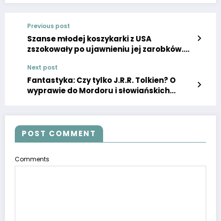
Previous post
Szanse młodej koszykarki z USA
zszokowały po ujawnieniu jej zarobków.
Kolega Sochana zarabia 160 razy więcej.
Next post
Fantastyka: Czy tylko J.R.R. Tolkien? O
wyprawie do Mordoru i słowiańskich
wierzeniach w literaturze fantasy
POST COMMENT
Comments