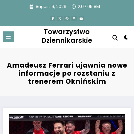
Skip
August 9, 2026
2:07:05 AM
to
content
Towarzystwo
Dziennikarskie
Amadeusz Ferrari ujawnia nowe
informacje po rozstaniu z
trenerem Oknińskim