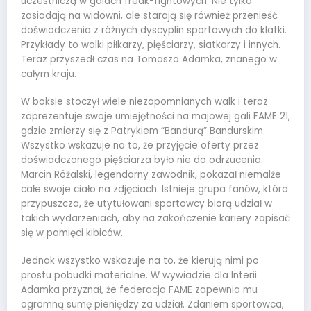
uczestniczą w galach freak-fightowych. Nie tylko
zasiadają na widowni, ale starają się również przenieść
doświadczenia z różnych dyscyplin sportowych do klatki.
Przykłady to walki piłkarzy, pięściarzy, siatkarzy i innych.
Teraz przyszedł czas na Tomasza Adamka, znanego w
całym kraju.
W boksie stoczył wiele niezapomnianych walk i teraz
zaprezentuje swoje umiejętności na majowej gali FAME 21,
gdzie zmierzy się z Patrykiem “Bandurą” Bandurskim.
Wszystko wskazuje na to, że przyjęcie oferty przez
doświadczonego pięściarza było nie do odrzucenia.
Marcin Różalski, legendarny zawodnik, pokazał niemalże
całe swoje ciało na zdjęciach. Istnieje grupa fanów, która
przypuszcza, że utytułowani sportowcy biorą udział w
takich wydarzeniach, aby na zakończenie kariery zapisać
się w pamięci kibiców.
Jednak wszystko wskazuje na to, że kierują nimi po
prostu pobudki materialne. W wywiadzie dla Interii
Adamka przyznał, że federacja FAME zapewnia mu
ogromną sumę pieniędzy za udział. Zdaniem sportowca,