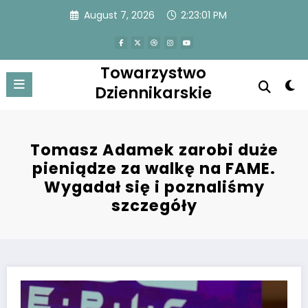
Skip
August 7, 2026
2:23:01 PM
to
content
Towarzystwo
Dziennikarskie
Tomasz Adamek zarobi duże
pieniądze za walkę na FAME.
Wygadał się i poznaliśmy
szczegóły