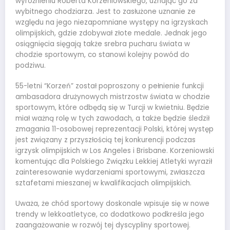
wyróżnieniu Roberta Korzeniowskiego, uznając go za
wybitnego chodziarza. Jest to zasłużone uznanie ze
względu na jego niezapomniane występy na igrzyskach
olimpijskich, gdzie zdobywał złote medale. Jednak jego
osiągnięcia sięgają także srebra pucharu świata w
chodzie sportowym, co stanowi kolejny powód do
podziwu.
55-letni “Korzeń” został poproszony o pełnienie funkcji
ambasadora drużynowych mistrzostw świata w chodzie
sportowym, które odbędą się w Turcji w kwietniu. Będzie
miał ważną rolę w tych zawodach, a także będzie śledził
zmagania 11-osobowej reprezentacji Polski, której występ
jest związany z przyszłością tej konkurencji podczas
igrzysk olimpijskich w Los Angeles i Brisbane. Korzeniowski
komentując dla Polskiego Związku Lekkiej Atletyki wyraził
zainteresowanie wydarzeniami sportowymi, zwłaszcza
sztafetami mieszanej w kwalifikacjach olimpijskich.
Uważa, że chód sportowy doskonale wpisuje się w nowe
trendy w lekkoatletyce, co dodatkowo podkreśla jego
zaangażowanie w rozwój tej dyscypliny sportowej.