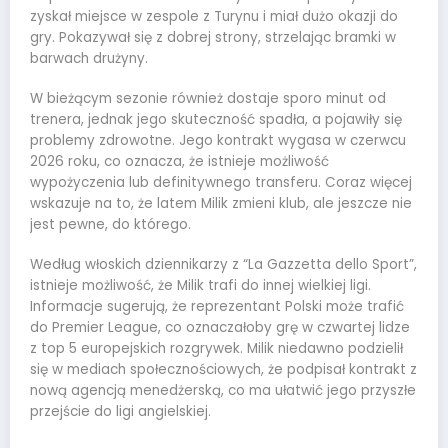
zyskał miejsce w zespole z Turynu i miał dużo okazji do
gry. Pokazywał się z dobrej strony, strzelając bramki w
barwach drużyny.
W bieżącym sezonie również dostaje sporo minut od
trenera, jednak jego skuteczność spadła, a pojawiły się
problemy zdrowotne. Jego kontrakt wygasa w czerwcu
2026 roku, co oznacza, że istnieje możliwość
wypożyczenia lub definitywnego transferu. Coraz więcej
wskazuje na to, że latem Milik zmieni klub, ale jeszcze nie
jest pewne, do którego.
Według włoskich dziennikarzy z “La Gazzetta dello Sport”,
istnieje możliwość, że Milik trafi do innej wielkiej ligi.
Informacje sugerują, że reprezentant Polski może trafić
do Premier League, co oznaczałoby grę w czwartej lidze
z top 5 europejskich rozgrywek. Milik niedawno podzielił
się w mediach społecznościowych, że podpisał kontrakt z
nową agencją menedżerską, co ma ułatwić jego przyszłe
przejście do ligi angielskiej.