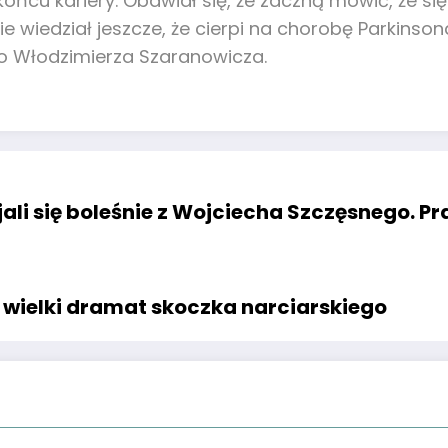
ńcu kariery. Obawiał się, że zaczną mówić, że się 
ie wiedział jeszcze, że cierpi na chorobę Parkinso
o Włodzimierza Szaranowicza.
ali się boleśnie z Wojciecha Szczęsnego. Pr
ielki dramat skoczka narciarskiego