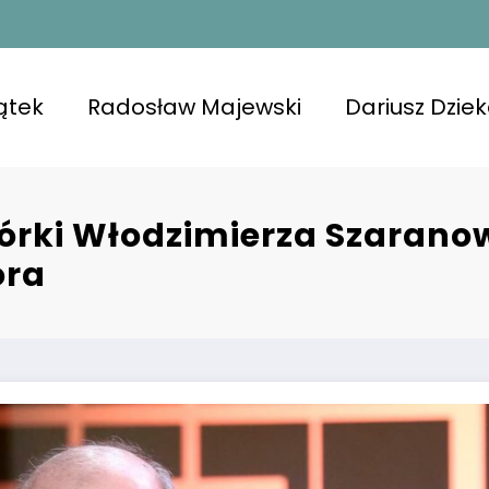
ątek
Radosław Majewski
Dariusz Dzie
rki Włodzimierza Szarano
ora