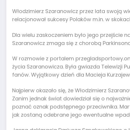
Włodzimierz Szaranowicz przez lata swoją w
relacjonował sukcesy Polaków m.in. w skokach
Dla wielu zaskoczeniem było jego przejście n
Szaranowicz zmaga się z chorobą Parkinsona
W rozmowie z portalem przegladsportowy.one
życia Szaranowicza. Była gwiazda Telewizji P
fanów. Wyjątkowy dzień dla Macieja Kurzajew
Najpierw okazało się, że Włodzimierz Szarano
Zanim jednak świat dowiedział się o najważni
poznać oznak podstępnego przeciwnika. Mart
jak zostaną odebrane jego ewentualne wpadki 