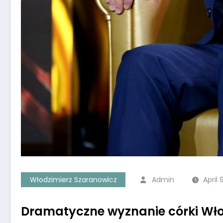
Włodzimierz Szaranowicz
Admin
April 
Dramatyczne wyznanie córki Wł