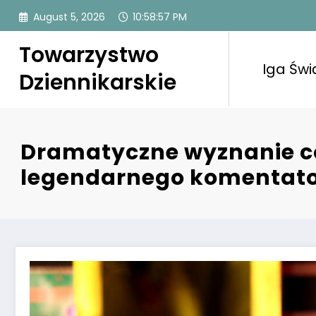
Skip
August 5, 2026
10:58:58 PM
to
content
Towarzystwo
Iga Świ
Dziennikarskie
Dramatyczne wyznanie có
legendarnego komentat