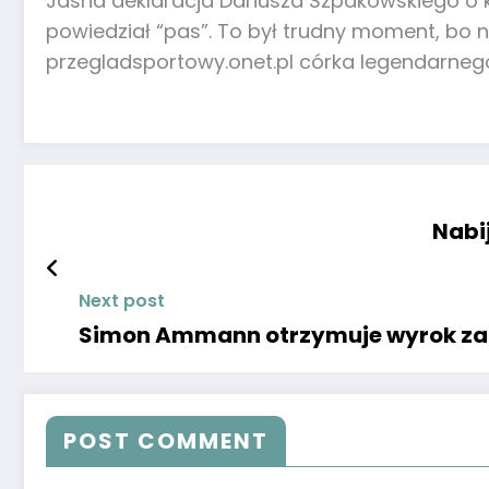
Jasna deklaracja Dariusza Szpakowskiego o ko
powiedział “pas”. To był trudny moment, bo n
przegladsportowy.onet.pl córka legendarneg
Nabij
Next post
Simon Ammann otrzymuje wyrok za w
POST COMMENT