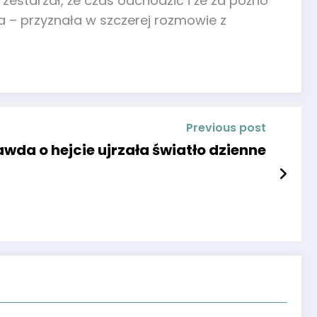
zestarzał, że czas odchodzić i że za późno
na – przyznała w szczerej rozmowie z
Previous post
awda o hejcie ujrzała światło dzienne