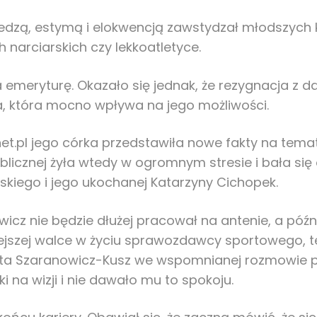
iedzą, estymą i elokwencją zawstydzał młodszyc
 narciarskich czy lekkoatletyce.
a emeryturę. Okazało się jednak, że rezygnacja z 
, która mocno wpływa na jego możliwości.
t.pl jego córka przedstawiła nowe fakty na temat
ublicznej żyła wtedy w ogromnym stresie i bała się
skiego i jego ukochanej Katarzyny Cichopek.
wicz nie będzie dłużej pracował na antenie, a późn
ejszej walce w życiu sprawozdawcy sportowego, ten
a Szaranowicz-Kusz we wspomnianej rozmowie prz
na wizji i nie dawało mu to spokoju.